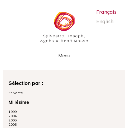
Français
English
Menu
Nous les mosse
Nos vins
Sélection par :
Nos vins d'ailleurs
Ils en vendent
En vente
Millésime
Notre album
1999
Notre actualité
2004
2005
Nous contacter
2006