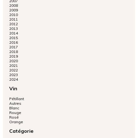
2007
Gîte - Le Colombier
2008
2009
2010
2011
2012
2013
2014
2015
2016
2017
2018
2019
2020
2021
2022
2023
2024
Vin
Pétillant
Autres
Blanc
Rouge
Rosé
Orange
Catégorie